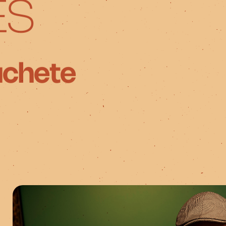
ES
uchete