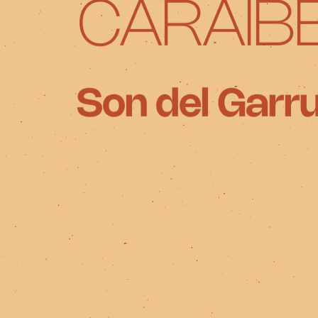
CARAÏB
Son del Garr